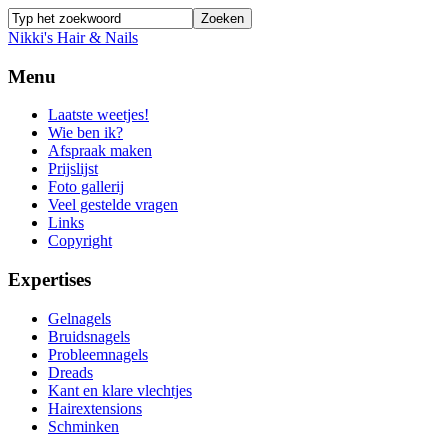
Nikki's Hair & Nails
Menu
Laatste weetjes!
Wie ben ik?
Afspraak maken
Prijslijst
Foto gallerij
Veel gestelde vragen
Links
Copyright
Expertises
Gelnagels
Bruidsnagels
Probleemnagels
Dreads
Kant en klare vlechtjes
Hairextensions
Schminken